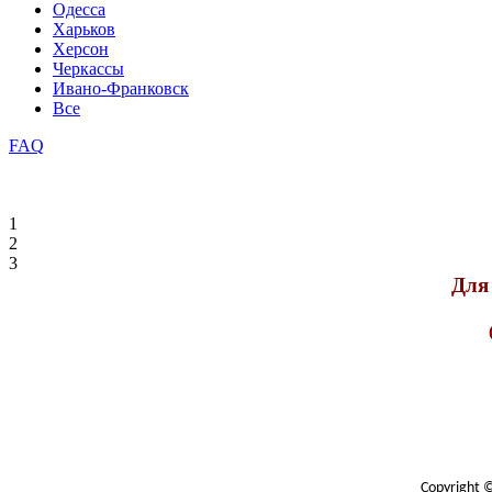
Одесса
Харьков
Херсон
Черкассы
Ивано-Франковск
Все
FAQ
1
2
3
Для 
Copyright 