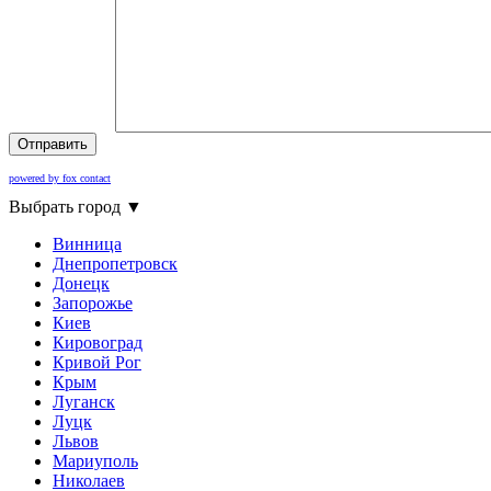
Отправить
powered by fox contact
Выбрать город
▼
Винница
Днепропетровск
Донецк
Запорожье
Киев
Кировоград
Кривой Рог
Крым
Луганск
Луцк
Львов
Мариуполь
Николаев