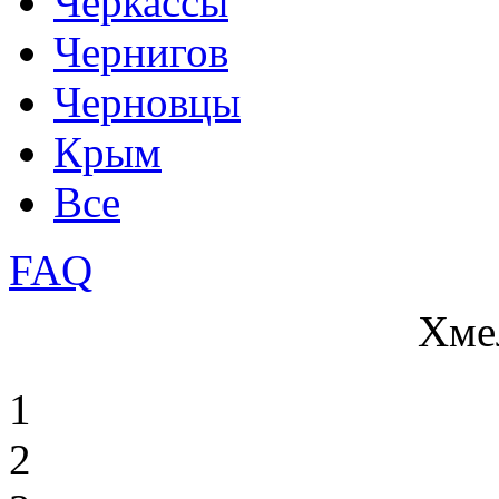
Черкассы
Чернигов
Черновцы
Крым
Все
FAQ
Хме
1
2