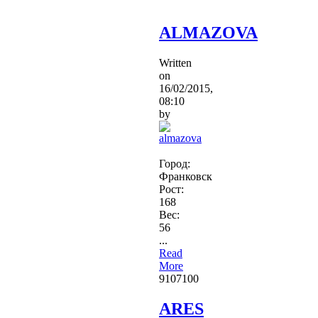
ALMAZOVA
Written
on
16/02/2015,
08:10
by
Город:
Франковск
Рост:
168
Вес:
56
...
Read
More
9107
100
ARES