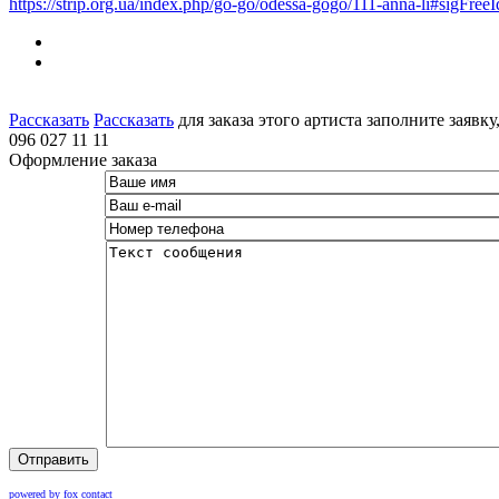
https://strip.org.ua/index.php/go-go/odessa-gogo/111-anna-li#sigFre
Рассказать
Рассказать
для заказа этого артиста заполните заявк
096 027 11 11
Оформление заказа
Отправить
powered by fox contact