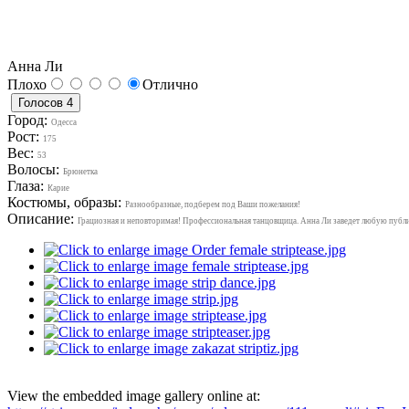
Анна Ли
Плохо
Отлично
Город:
Одесса
Рост:
175
Вес:
53
Волосы:
Брюнетка
Глаза:
Карие
Костюмы, образы:
Разнообразные, подберем под Ваши пожелания!
Описание:
Грациозная и неповторимая! Профессиональная танцовщица. Анна Ли заведет любую публи
View the embedded image gallery online at: