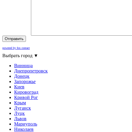
Отправить
powered by fox contact
Выбрать город
▼
Винница
Днепропетровск
Донецк
Запорожье
Киев
Кировоград
Кривой Рог
Крым
Луганск
Луцк
Львов
Мариуполь
Николаев