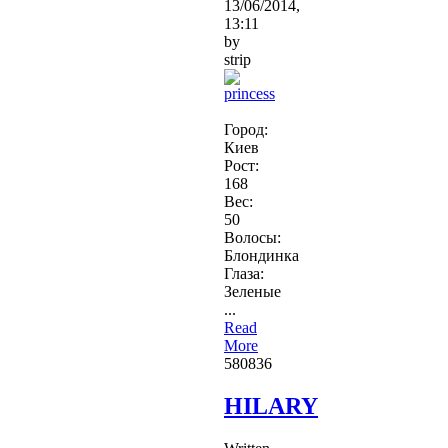
13/06/2014,
13:11
by
strip
Город:
Киев
Рост:
168
Вес:
50
Волосы:
Блондинка
Глаза:
Зеленые
...
Read
More
5808
36
HILARY