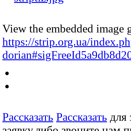
View the embedded image ga
https://strip.org.ua/index
dorian#sigFreeId5a9db8d2
Рассказать
Рассказать
для 
заявку,либо звоните нам 