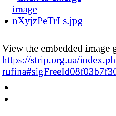
View the embedded image ga
https://strip.org.ua/index.
rufina#sigFreeId08f03b7f3